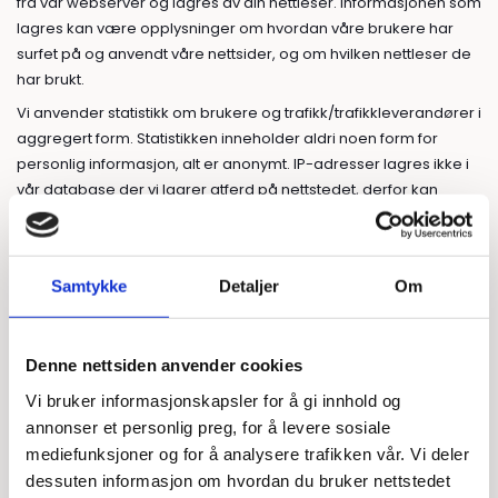
fra vår webserver og lagres av din nettleser. Informasjonen som
lagres kan være opplysninger om hvordan våre brukere har
surfet på og anvendt våre nettsider, og om hvilken nettleser de
har brukt.
Vi anvender statistikk om brukere og trafikk/trafikkleverandører i
aggregert form. Statistikken inneholder aldri noen form for
personlig informasjon, alt er anonymt. IP-adresser lagres ikke i
vår database der vi lagrer atferd på nettstedet, derfor kan
informasjon om deg som bruker aldri kobles sammen med din
identitet. Din IP-adresse lagres av sikkerhetsmessige årsaker
bare i de tilfeller du selv aktivt registrerer deg på nettstedet.
Samtykke
Detaljer
Om
Formål
Utvikle og forbedre nettstedet gjennom å forstå hvordan
det anvendes.
Denne nettsiden anvender cookies
Beregne og rapportere brukerantall og trafikk.
Vi bruker informasjonskapsler for å gi innhold og
annonser et personlig preg, for å levere sosiale
Gjøre det lettere for deg å navigere på nettstedet.
mediefunksjoner og for å analysere trafikken vår. Vi deler
Gjøre det mulig for systemet å kjenne igjen faste brukere
dessuten informasjon om hvordan du bruker nettstedet
for å kunne tilpasse tjenestene.